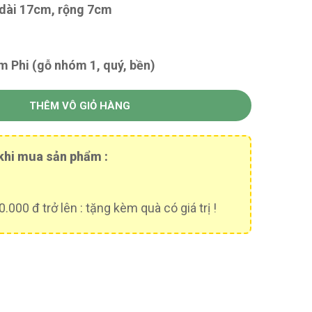
dài 17cm, rộng 7cm
 Phi (gỗ nhóm 1, quý, bền)
THÊM VÔ GIỎ HÀNG
khi mua sản phẩm :
.000 đ trở lên : tặng kèm quà có giá trị !