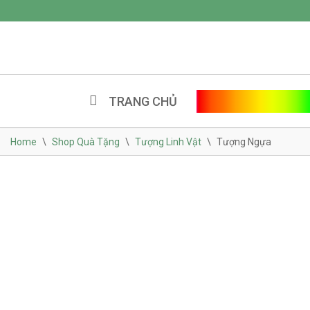
Skip
to
content
TRANG CHỦ
SHOP QUÀ TẶ
Home
\
Shop Quà Tặng
\
Tượng Linh Vật
\
Tượng Ngựa