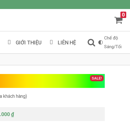
0
Chế độ
GIỚI THIỆU
LIÊN HỆ
Sáng/Tối
a
SALE!
a khách hàng)
.000
₫