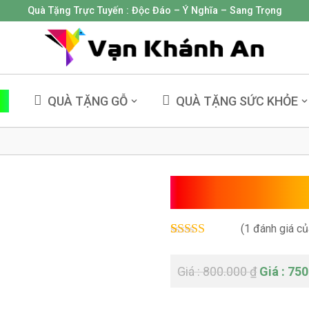
Quà Tặng Trực Tuyến :
Độc Đáo – Ý Nghĩa – Sang Trọng
NG
QUÀ TẶNG GỖ
QUÀ TẶNG SỨC KHỎE
Tượng Ngự
(
1
đánh giá củ
Rated
1
5.00
out of 5
800.000
₫
750
based on
customer
rating