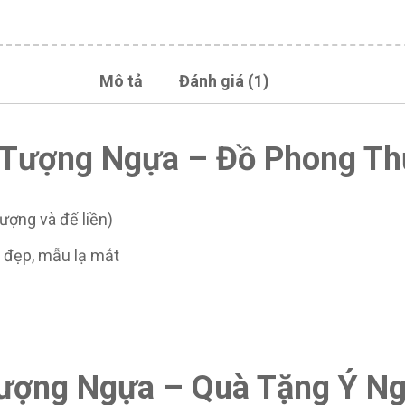
Mô tả
Đánh giá (1)
ề Tượng Ngựa – Đồ Phong Th
ượng và đế liền)
t đẹp, mẫu lạ mắt
 Tượng Ngựa – Quà Tặng Ý N