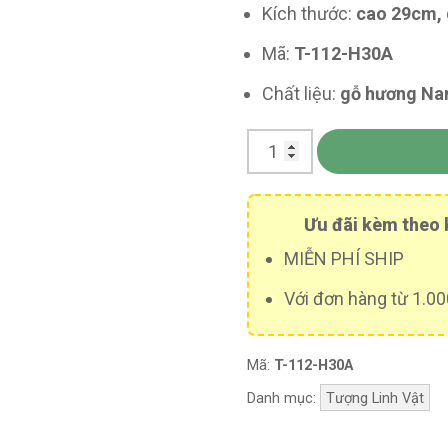
Kích thước:
cao 29cm, 
Mã:
T-112-H30A
Chất liệu:
gỗ hương Nam
Ưu đãi kèm theo 
MIỄN PHÍ SHIP
Với đơn hàng từ 1.000
Mã:
T-112-H30A
Danh mục:
Tượng Linh Vật