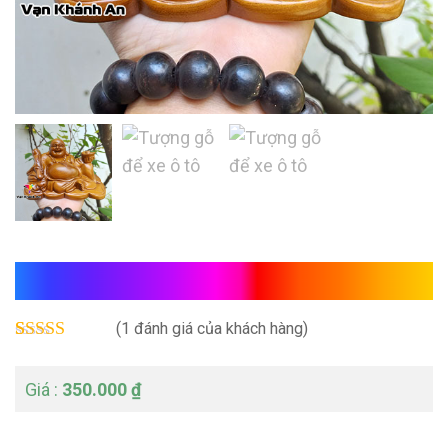
Tượng Để Xe Ô Tô
(
1
đánh giá của khách hàng)
Rated
1
5.00
out of 5
350.000
₫
based on
customer
rating