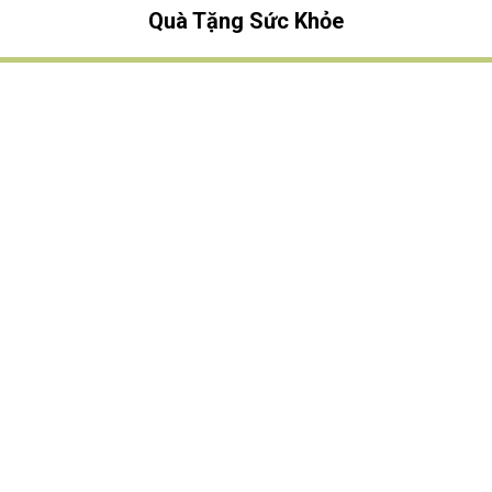
Quà Tặng Sức Khỏe
TÌM QUÀ NHANH
TẶNG QUÀ CHỦ ĐỀ GÌ ?
Quà Tặng Trang Trí
Quà Tặng Để Bàn
Quà Tặng Mỹ Nghệ
Quà Tặng Phong Thủy
Quà Tặng Phật Giáo
TẶNG QUÀ CHO AI ?
Quà Tặng Sếp
Quà Tặng Bạn Bè