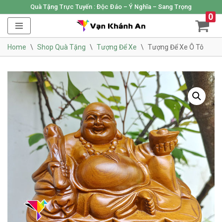
Quà Tặng Trực Tuyến :
Độc Đáo – Ý Nghĩa – Sang Trọng
0
Skip
to
Home
\
Shop Quà Tặng
\
Tượng Để Xe
\
Tượng Để Xe Ô Tô
content