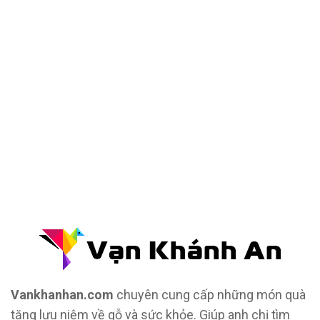
Quà Tặng Cao Cấp
VẬT PHẨM PHONG THỦY
Vật Phẩm Phong Thủy
Đồ Phong Thủy Để Bàn
Tượng Trang Trí Phong Thủy
Tượng Phật Mini
Tượng Phật Để Xe
Trang Trí Taplo Xe
Vankhanhan.com
chuyên cung cấp những món quà
tặng lưu niệm về gỗ và sức khỏe. Giúp anh chị tìm