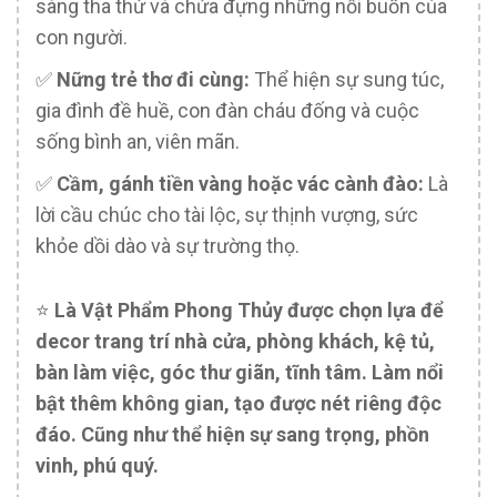
sàng tha thứ và chứa đựng những nỗi buồn của
con người.
✅️
Nững trẻ thơ đi cùng:
Thể hiện sự sung túc,
gia đình đề huề, con đàn cháu đống và cuộc
sống bình an, viên mãn.
✅️
Cầm, gánh tiền vàng hoặc vác cành đào:
Là
lời cầu chúc cho tài lộc, sự thịnh vượng, sức
khỏe dồi dào và sự trường thọ.
⭐️
Là Vật Phẩm Phong Thủy được chọn lựa để
decor trang trí nhà cửa, phòng khách, kệ tủ,
bàn làm việc, góc thư giãn, tĩnh tâm. Làm nổi
bật thêm không gian, tạo được nét riêng độc
đáo. Cũng như thể hiện sự sang trọng, phồn
vinh, phú quý.