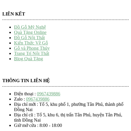
LIÊN KẾT
Đồ Gỗ Mỹ Nghệ
Quà Tặng Online
Đồ Gỗ Nội Thất
Kiến Thức Về Gỗ
Gỗ và Phong Thủy
Trang Trí Nội Thất
Blog Quà Tặng
THÔNG TIN LIÊN HỆ
Điện thoại :
0967439886
Zalo :
0967439886
Địa chỉ mới : Tổ 5, khu phố 1, phường Tân Phú, thành phố
Đồng Nai
Địa chỉ cũ : Tổ 5, khu 6, thị trấn Tân Phú, huyện Tân Phú,
tỉnh Đồng Nai
Giờ mở cửa : 8:00 - 18:00