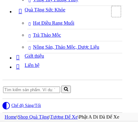
Quà Tặng Sức Khỏe
Hạt Điều Rang Muối
Trà Thảo Mộc
Nông Sản, Thảo Mộc, Dược Liệu
Giới thiệu
Liên hệ
Search
for...
Chế độ Sáng/Tối
Home
\
Shop Quà Tặng
\
Tượng Để Xe
\
Phật A Di Đà Để Xe