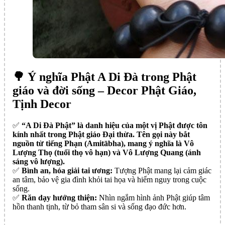
🌳 Ý nghĩa Phật A Di Đà trong Phật
giáo và đời sống – Decor Phật Giáo,
Tịnh Decor
✅️
“A Di Đà Phật” là danh hiệu của một vị Phật được tôn
kính nhất trong Phật giáo Đại thừa. Tên gọi này bắt
nguồn từ tiếng Phạn (Amitābha), mang ý nghĩa là Vô
Lượng Thọ (tuổi thọ vô hạn) và Vô Lượng Quang (ánh
sáng vô lượng).
✅️
Bình an, hóa giải tai ương:
Tượng Phật mang lại cảm giác
an tâm, bảo vệ gia đình khỏi tai họa và hiểm nguy trong cuộc
sống.
✅️
Răn dạy hướng thiện:
Nhìn ngắm hình ảnh Phật giúp tâm
hồn thanh tịnh, từ bỏ tham sân si và sống đạo đức hơn.