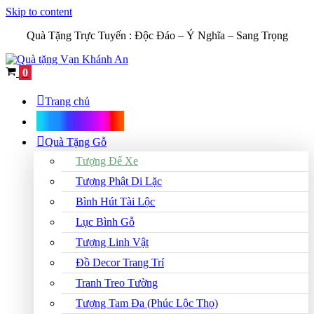
Skip to content
Quà Tặng Trực Tuyến :
Độc Đáo – Ý Nghĩa – Sang Trọng
Cart
0
Trang chủ
Shop Quà Tặng
Quà Tặng Gỗ
Tượng Để Xe
Tượng Phật Di Lặc
Bình Hút Tài Lộc
Lục Bình Gỗ
Tượng Linh Vật
Đồ Decor Trang Trí
Tranh Treo Tường
Tượng Tam Đa (Phúc Lộc Thọ)