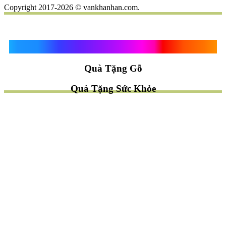
Copyright 2017-2026 © vankhanhan.com.
Quà Tặng Vạn Khánh An
Quà Tặng Gỗ
Quà Tặng Sức Khỏe
TÌM QUÀ NHANH
TẶNG QUÀ CHỦ ĐỀ GÌ ?
Quà Tặng Trang Trí
Quà Tặng Để Bàn
Quà Tặng Mỹ Nghệ
Quà Tặng Phong Thủy
Quà Tặng Phật Giáo