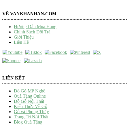
VỀ VANKHANHAN.COM
Hướng Dẫn Mua Hàng
Chính Sách Đổi Trả
Giới Thiệu
Liên Hệ
LIÊN KẾT
Đồ Gỗ Mỹ Nghệ
Quà Tặng Online
Đồ Gỗ Nội Thất
Kiến Thức Về Gỗ
Gỗ và Phong Thủy
Trang Trí Nội Thất
Blog Quà Tặng