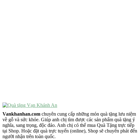
Quà Tặng Độc Đáo
Quà Tặng Ý Nghĩa
Quà Tặng Cao Cấp
VẬT PHẨM PHONG THỦY
Vật Phẩm Phong Thủy
Đồ Phong Thủy Để Bàn
Tượng Trang Trí Phong Thủy
Tượng Phật Mini
Tượng Phật Để Xe
Trang Trí Taplo Xe
Vankhanhan.com
chuyên cung cấp những món quà tặng lưu niệm
về gỗ và sức khỏe. Giúp anh chị tìm được các sản phẩm quà tặng ý
nghĩa, sang trọng, độc đáo. Anh chị có thể mua Quà Tặng trực tiếp
tại Shop. Hoặc đặt quà trực tuyến (online), Shop sẽ chuyển phát đến
người nhận trên toàn quốc.