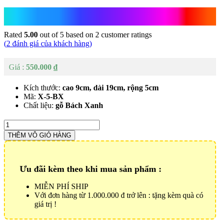
Phật A Di Đà Để Xe
Rated
5.00
out of 5 based on
2
customer ratings
(
2
đánh giá của khách hàng)
550.000
₫
Kích thước:
cao 9cm, dài 19cm, rộng 5cm
Mã:
X-5-BX
Chất liệu:
gỗ Bách Xanh
Phật
A
THÊM VÔ GIỎ HÀNG
Di
Đà
Để
Xe
Ưu đãi kèm theo khi mua sản phẩm :
Số
lượng
MIỄN PHÍ SHIP
Với đơn hàng từ 1.000.000 đ trở lên : tặng kèm quà có
giá trị !