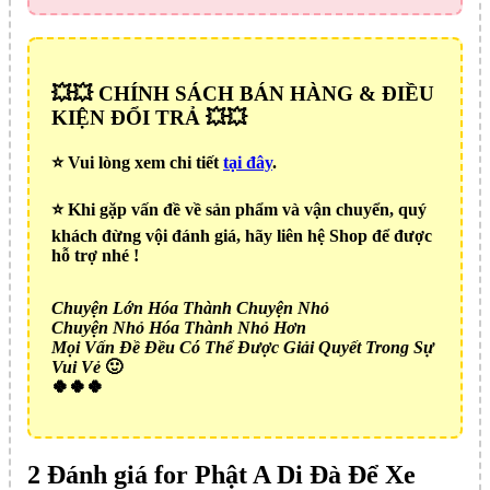
💥💥 CHÍNH SÁCH BÁN HÀNG & ĐIỀU
KIỆN ĐỔI TRẢ 💥💥
⭐️ Vui lòng xem chi tiết
tại đây
.
⭐️ Khi gặp vấn đề về sản phẩm và vận chuyển, quý
khách đừng vội đánh giá, hãy liên hệ Shop để được
hỗ trợ nhé !
Chuyện Lớn Hóa Thành Chuyện Nhỏ
Chuyện Nhỏ Hóa Thành Nhỏ Hơn
Mọi Vấn Đề Đều Có Thể Được Giải Quyết Trong Sự
Vui Vẻ
🙂
🍀🍀🍀
2 Đánh giá for
Phật A Di Đà Để Xe