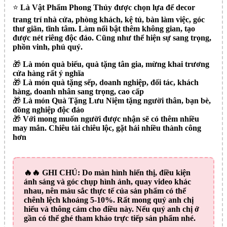
⭐️
Là Vật Phẩm Phong Thủy được chọn lựa để decor
trang trí nhà cửa, phòng khách, kệ tủ, bàn làm việc, góc
thư giãn, tĩnh tâm. Làm nổi bật thêm không gian, tạo
được nét riêng độc đáo. Cũng như thể hiện sự sang trọng,
phồn vinh, phú quý.
🎁
Là món quà biếu, quà tặng tân gia, mừng khai trương
cửa hàng rất ý nghĩa
🎁
Là món quà tặng sếp, doanh nghiệp, đối tác, khách
hàng, doanh nhân sang trọng, cao cấp
🎁
Là món Quà Tặng Lưu Niệm tặng người thân, bạn bè,
đồng nghiệp độc đáo
🎁
Với mong muốn người được nhận sẽ có thêm nhiều
may mắn. Chiêu tài chiêu lộc, gặt hái nhiều thành công
hơn
🔥🔥
GHI CHÚ:
Do màn hình hiển thị, điều kiện
ánh sáng và góc chụp hình ảnh, quay video khác
nhau, nên màu sắc thực tế của sản phẩm có thể
chênh lệch khoảng 5-10%. Rất mong quý anh chị
hiểu và thông cảm cho điều này. Nếu quý anh chị ở
gần có thể ghé tham khảo trực tiếp sản phẩm nhé.