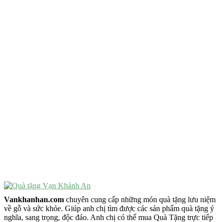
QUÀ TẶNG TIÊU CHÍ GÌ ?
Quà Tặng Độc Đáo
Quà Tặng Ý Nghĩa
Quà Tặng Cao Cấp
VẬT PHẨM PHONG THỦY
Vật Phẩm Phong Thủy
Đồ Phong Thủy Để Bàn
Tượng Trang Trí Phong Thủy
Tượng Phật Mini
Tượng Phật Để Xe
Trang Trí Taplo Xe
Vankhanhan.com
chuyên cung cấp những món quà tặng lưu niệm
về gỗ và sức khỏe. Giúp anh chị tìm được các sản phẩm quà tặng ý
nghĩa, sang trọng, độc đáo. Anh chị có thể mua Quà Tặng trực tiếp