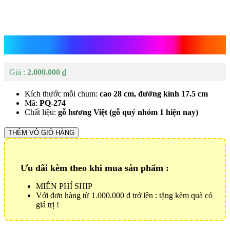
Lộc Bình Gỗ Hương
2.000.000
₫
Kích thước mỗi chum:
cao 28 cm, đường kính 17.5 cm
Mã:
PQ-274
Chất liệu:
gỗ hương Việt (gỗ quý nhóm 1 hiện nay)
Lộc
THÊM VÔ GIỎ HÀNG
Bình
Gỗ
Hương
Ưu đãi kèm theo khi mua sản phẩm :
Số
lượng
MIỄN PHÍ SHIP
Với đơn hàng từ 1.000.000 đ trở lên : tặng kèm quà có
giá trị !