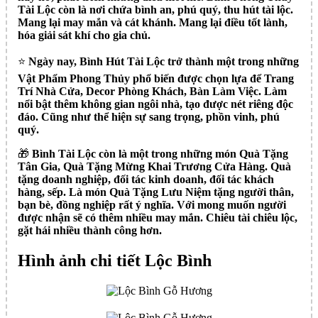
Tài Lộc còn là nơi chứa bình an, phú quý, thu hút tài lộc.
Mang lại may mắn và cát khánh. Mang lại điều tốt lành,
hóa giải sát khí cho gia chủ.
⭐️
Ngày nay, Bình Hút Tài Lộc trở thành một trong những
Vật Phẩm Phong Thủy phổ biến được chọn lựa để Trang
Trí Nhà Cửa, Decor Phòng Khách, Bàn Làm Việc. Làm
nổi bật thêm không gian ngôi nhà, tạo được nét riêng độc
đáo. Cũng như thể hiện sự sang trọng, phồn vinh, phú
quý.
🎁
Bình Tài Lộc còn là một trong những món Quà Tặng
Tân Gia, Quà Tặng Mừng Khai Trương Cửa Hàng. Quà
tặng doanh nghiệp, đối tác kinh doanh, đối tác khách
hàng, sếp. Là món Quà Tặng Lưu Niệm tặng người thân,
bạn bè, đồng nghiệp rất ý nghĩa. Với mong muốn người
được nhận sẽ có thêm nhiều may mắn. Chiêu tài chiêu lộc,
gặt hái nhiều thành công hơn.
Hình ảnh chi tiết Lộc Bình