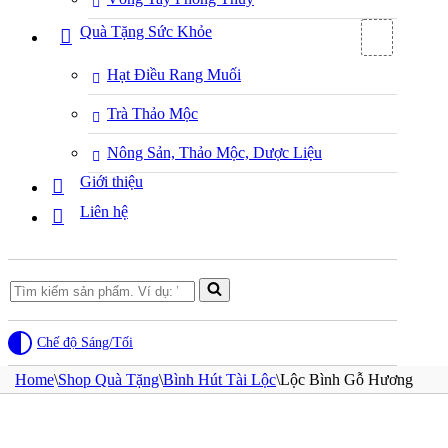
Quà Tặng Sức Khỏe
Hạt Điều Rang Muối
Trà Thảo Mộc
Nông Sản, Thảo Mộc, Dược Liệu
Giới thiệu
Liên hệ
Search
for...
Chế độ Sáng/Tối
Home
\
Shop Quà Tặng
\
Bình Hút Tài Lộc
\
Lộc Bình Gỗ Hương