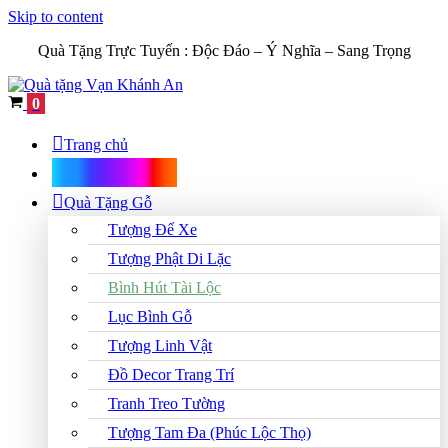
Skip to content
Quà Tặng Trực Tuyến :
Độc Đáo – Ý Nghĩa – Sang Trọng
Cart
0
Trang chủ
Shop Quà Tặng
Quà Tặng Gỗ
Tượng Để Xe
Tượng Phật Di Lặc
Bình Hút Tài Lộc
Lục Bình Gỗ
Tượng Linh Vật
Đồ Decor Trang Trí
Tranh Treo Tường
Tượng Tam Đa (Phúc Lộc Thọ)