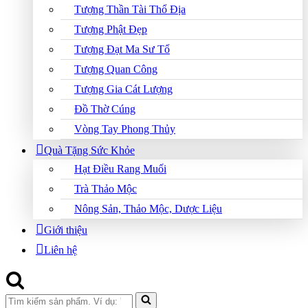
Tượng Thần Tài Thổ Địa
Tượng Phật Đẹp
Tượng Đạt Ma Sư Tổ
Tượng Quan Công
Tượng Gia Cát Lượng
Đồ Thờ Cúng
Vòng Tay Phong Thủy
Quà Tặng Sức Khỏe
Hạt Điều Rang Muối
Trà Thảo Mộc
Nông Sản, Thảo Mộc, Dược Liệu
Giới thiệu
Liên hệ
Search