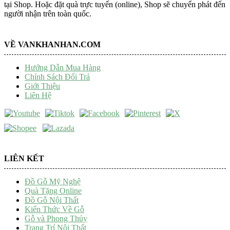
tại Shop. Hoặc đặt quà trực tuyến (online), Shop sẽ chuyển phát đến
người nhận trên toàn quốc.
VỀ VANKHANHAN.COM
Hướng Dẫn Mua Hàng
Chính Sách Đổi Trả
Giới Thiệu
Liên Hệ
LIÊN KẾT
Đồ Gỗ Mỹ Nghệ
Quà Tặng Online
Đồ Gỗ Nội Thất
Kiến Thức Về Gỗ
Gỗ và Phong Thủy
Trang Trí Nội Thất