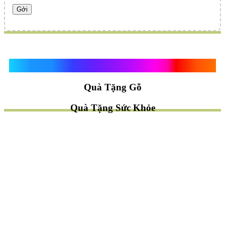
Quà Tặng Vạn Khánh An
Quà Tặng Gỗ
Quà Tặng Sức Khỏe
TÌM QUÀ NHANH
TẶNG QUÀ CHỦ ĐỀ GÌ ?
Quà Tặng Trang Trí
Quà Tặng Để Bàn
Quà Tặng Mỹ Nghệ
Quà Tặng Phong Thủy
Quà Tặng Phật Giáo