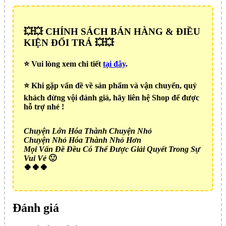
💥💥 CHÍNH SÁCH BÁN HÀNG & ĐIỀU
KIỆN ĐỔI TRẢ 💥💥
⭐️ Vui lòng xem chi tiết
tại đây
.
⭐️ Khi gặp vấn đề về sản phẩm và vận chuyển, quý
khách đừng vội đánh giá, hãy liên hệ Shop để được
hỗ trợ nhé !
Chuyện Lớn Hóa Thành Chuyện Nhỏ
Chuyện Nhỏ Hóa Thành Nhỏ Hơn
Mọi Vấn Đề Đều Có Thể Được Giải Quyết Trong Sự
Vui Vẻ
🙂
🍀🍀🍀
Đánh giá