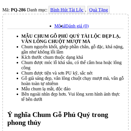
Mã:
PQ-286
Danh mục:
Bình Hút Tài Lộc
,
Quà Tặng
Mô tả
Đánh giá (0)
MẪU CHUM GỖ PHÚ QUÝ TÀI LỘC ĐẸP LẠ,
VÂN LÔNG CHUỘT MƯỢT MÀ
Chum nguyên khối, ghép phần chân, gỗ đặc, khá nặng,
gần như không lỗi lầm
Kích thước chum thuộc dạng khá
Chum được móc lỗ khá sâu, có thể cắm hoa hoặc lông
công
Chum được tiện và sơn PU kỹ, sắc nét
Gỗ già sáng đẹp, vân lông chuột chạy mượt mà, vân gỗ
hoàn toàn tự nhiênn
Mẫu chum lạ mắt, độc đáo
Bên ngoài nhìn đẹp hơn. Vui lòng xem hình ảnh thực
tế bên dưới
Ý nghĩa Chum Gỗ Phú Quý trong
phong thủy