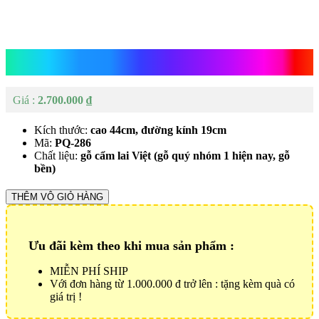
Chum Gỗ Phú Quý
2.700.000
₫
Kích thước:
cao 44cm, đường kính 19cm
Mã:
PQ-286
Chất liệu:
gỗ cẩm lai Việt (gỗ quý nhóm 1 hiện nay, gỗ
bền)
Chum
THÊM VÔ GIỎ HÀNG
Gỗ
Phú
Quý
Ưu đãi kèm theo khi mua sản phẩm :
Số
lượng
MIỄN PHÍ SHIP
Với đơn hàng từ 1.000.000 đ trở lên : tặng kèm quà có
giá trị !