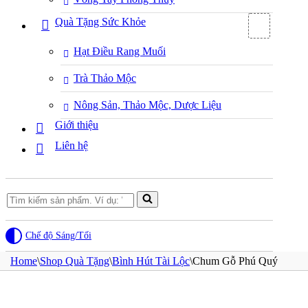
Quà Tặng Sức Khỏe
Hạt Điều Rang Muối
Trà Thảo Mộc
Nông Sản, Thảo Mộc, Dược Liệu
Giới thiệu
Liên hệ
Search
for...
Chế độ Sáng/Tối
Home
\
Shop Quà Tặng
\
Bình Hút Tài Lộc
\
Chum Gỗ Phú Quý