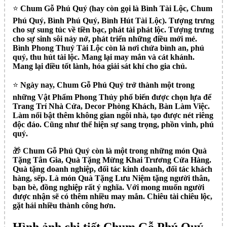
⭐️
Chum Gỗ Phú Quý (hay còn gọi là Bình Tài Lộc, Chum
Phú Quý, Bình Phú Quý, Bình Hút Tài Lộc). Tượng trưng
cho sự sung túc về tiền bạc, phát tài phát lộc. Tượng trưng
cho sự sinh sôi nảy nở, phát triển những điều mới mẻ.
Bình Phong Thuỷ Tài Lộc còn là nơi chứa bình an, phú
quý, thu hút tài lộc. Mang lại may mắn và cát khánh.
Mang lại điều tốt lành, hóa giải sát khí cho gia chủ.
⭐️
Ngày nay, Chum Gỗ Phú Quý trở thành một trong
những Vật Phẩm Phong Thủy phổ biến được chọn lựa để
Trang Trí Nhà Cửa, Decor Phòng Khách, Bàn Làm Việc.
Làm nổi bật thêm không gian ngôi nhà, tạo được nét riêng
độc đáo. Cũng như thể hiện sự sang trọng, phồn vinh, phú
quý.
🎁
Chum Gỗ Phú Quý còn là một trong những món Quà
Tặng Tân Gia, Quà Tặng Mừng Khai Trương Cửa Hàng.
Quà tặng doanh nghiệp, đối tác kinh doanh, đối tác khách
hàng, sếp. Là món Quà Tặng Lưu Niệm tặng người thân,
bạn bè, đồng nghiệp rất ý nghĩa. Với mong muốn người
được nhận sẽ có thêm nhiều may mắn. Chiêu tài chiêu lộc,
gặt hái nhiều thành công hơn.