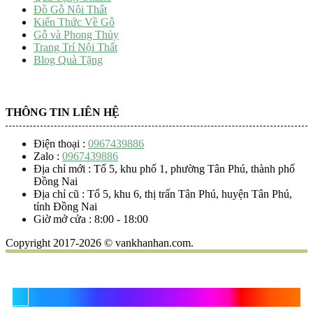
Đồ Gỗ Nội Thất
Kiến Thức Về Gỗ
Gỗ và Phong Thủy
Trang Trí Nội Thất
Blog Quà Tặng
THÔNG TIN LIÊN HỆ
Điện thoại :
0967439886
Zalo :
0967439886
Địa chỉ mới : Tổ 5, khu phố 1, phường Tân Phú, thành phố
Đồng Nai
Địa chỉ cũ : Tổ 5, khu 6, thị trấn Tân Phú, huyện Tân Phú,
tỉnh Đồng Nai
Giờ mở cửa : 8:00 - 18:00
Copyright 2017-2026 © vankhanhan.com.
Quà Tặng Vạn Khánh An