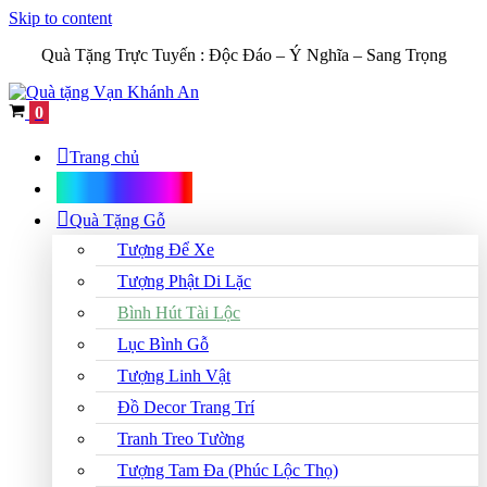
Skip to content
Quà Tặng Trực Tuyến :
Độc Đáo – Ý Nghĩa – Sang Trọng
Cart
0
Trang chủ
Shop Quà Tặng
Quà Tặng Gỗ
Tượng Để Xe
Tượng Phật Di Lặc
Bình Hút Tài Lộc
Lục Bình Gỗ
Tượng Linh Vật
Đồ Decor Trang Trí
Tranh Treo Tường
Tượng Tam Đa (Phúc Lộc Thọ)