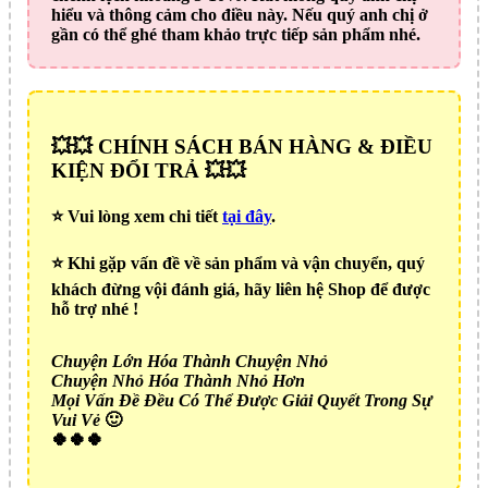
hiểu và thông cảm cho điều này. Nếu quý anh chị ở
gần có thể ghé tham khảo trực tiếp sản phẩm nhé.
💥💥 CHÍNH SÁCH BÁN HÀNG & ĐIỀU
KIỆN ĐỔI TRẢ 💥💥
⭐️ Vui lòng xem chi tiết
tại đây
.
⭐️ Khi gặp vấn đề về sản phẩm và vận chuyển, quý
khách đừng vội đánh giá, hãy liên hệ Shop để được
hỗ trợ nhé !
Chuyện Lớn Hóa Thành Chuyện Nhỏ
Chuyện Nhỏ Hóa Thành Nhỏ Hơn
Mọi Vấn Đề Đều Có Thể Được Giải Quyết Trong Sự
Vui Vẻ
🙂
🍀🍀🍀