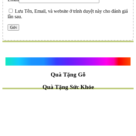
Lưu Tên, Email, và website ở trình duyệt này cho đánh giá
lần sau.
Quà Tặng Vạn Khánh An
Quà Tặng Gỗ
Quà Tặng Sức Khỏe
TÌM QUÀ NHANH
TẶNG QUÀ CHỦ ĐỀ GÌ ?
Quà Tặng Trang Trí
Quà Tặng Để Bàn