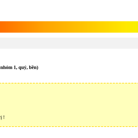
ỗ nhóm 1, quý, bền)
ị !