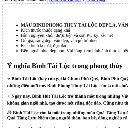
MẪU BÌNH PHONG THUỶ TÀI LỘC ĐẸP LẠ, V
Kích thước thuộc dạng khá
Bình nguyên khối, được tiện và sơn PU kỹ, sắc nét
Gỗ già, sáng đẹp, vân đẹp, vân gỗ tự nhiên
Kiểu bình lạ mắt, độc đáo
Bên ngoài nhìn đẹp hơn. Vui lòng xem hình ảnh thực tế bê
Ý nghĩa Bình Tài Lộc trong phong thủy
⭐️
Bình Tài Lộc (hay còn gọi là Chum Phú Quý, Bình Phú Quý, B
những điều mới mẻ. Bình Phong Thuỷ Tài Lộc còn là nơi chứa bì
⭐️
Ngày nay, Bình Hút Tài Lộc trở thành một trong những V
không gian ngôi nhà, tạo được nét riêng độc đáo. Cũng như th
🎁
Bình Tài Lộc còn là một trong những món Quà Tặng Tân G
Quà Tặng Lưu Niệm tặng người thân, bạn bè, đồng nghiệp rất 