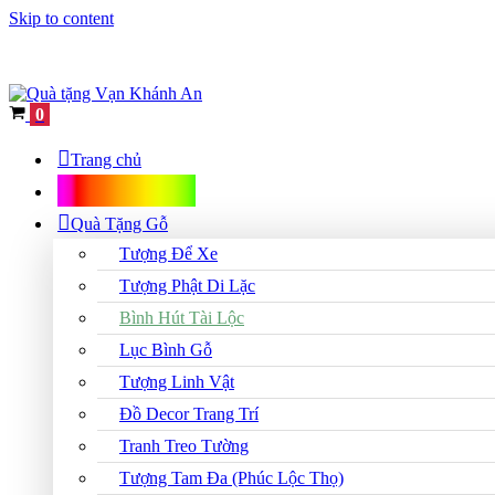
Skip to content
Cart
0
Trang chủ
Shop Quà Tặng
Quà Tặng Gỗ
Tượng Để Xe
Tượng Phật Di Lặc
Bình Hút Tài Lộc
Lục Bình Gỗ
Tượng Linh Vật
Đồ Decor Trang Trí
Tranh Treo Tường
Tượng Tam Đa (Phúc Lộc Thọ)