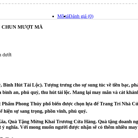
Mô tả
Đánh giá (0)
ÂN CHUN MƯỢT MÀ
n dưới
ình Hút Tài Lộc). Tượng trưng cho sự sung túc về tiền bạc, phát 
nh an, phú quý, thu hút tài lộc. Mang lại may mắn và cát khánh. M
ật Phẩm Phong Thủy phổ biến được chọn lựa để Trang Trí Nhà C
ể hiện sự sang trọng, phồn vinh, phú quý.
ia, Quà Tặng Mừng Khai Trương Cửa Hàng. Quà tặng doanh nghiệ
ý nghĩa. Với mong muốn người được nhận sẽ có thêm nhiều may mắ