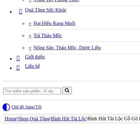
Quà Tặng Sức Khỏe
Hạt Điều Rang Muối
Trà Thảo Mộc
Nông Sản, Thảo Mộc, Dược Liệu
Giới thiệu
Liên hệ
Search
for...
Chế độ Sáng/Tối
Home
\
Shop Quà Tặng
\
Bình Hút Tài Lộc
\
Bình Hút Tài Lộc Gỗ Gõ