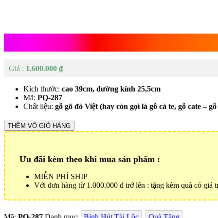
Bình Hút Tài Lộc Gỗ Gõ Đỏ
1.600.000
₫
Kích thước:
cao 39cm, đường kính 25,5cm
Mã:
PQ-287
Chất liệu:
gỗ gõ đỏ Việt (hay còn gọi là gỗ cà te, gỗ cate – g
Bình
THÊM VÔ GIỎ HÀNG
Hút
Tài
Lộc
Ưu đãi kèm theo khi mua sản phẩm :
Gỗ
Gõ
MIỄN PHÍ SHIP
Đỏ
Với đơn hàng từ 1.000.000 đ trở lên : tặng kèm quà có giá tr
Số
lượng
Mã:
PQ-287
Danh mục:
Bình Hút Tài Lộc
,
Quà Tặng