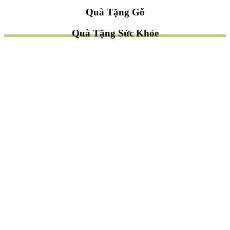
Quà Tặng Gỗ
Quà Tặng Sức Khỏe
TÌM QUÀ NHANH
TẶNG QUÀ CHỦ ĐỀ GÌ ?
Quà Tặng Trang Trí
Quà Tặng Để Bàn
Quà Tặng Mỹ Nghệ
Quà Tặng Phong Thủy
Quà Tặng Phật Giáo
TẶNG QUÀ CHO AI ?
Quà Tặng Sếp
Quà Tặng Bạn Bè
Quà Tặng Đồng Nghiệp