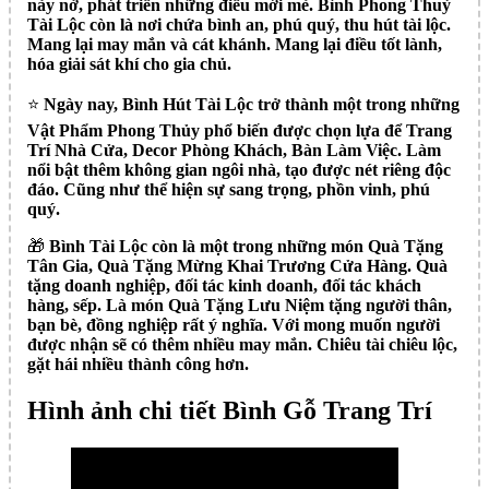
nảy nở, phát triển những điều mới mẻ. Bình Phong Thuỷ
Tài Lộc còn là nơi chứa bình an, phú quý, thu hút tài lộc.
Mang lại may mắn và cát khánh. Mang lại điều tốt lành,
hóa giải sát khí cho gia chủ.
⭐️
Ngày nay, Bình Hút Tài Lộc trở thành một trong những
Vật Phẩm Phong Thủy phổ biến được chọn lựa để Trang
Trí Nhà Cửa, Decor Phòng Khách, Bàn Làm Việc. Làm
nổi bật thêm không gian ngôi nhà, tạo được nét riêng độc
đáo. Cũng như thể hiện sự sang trọng, phồn vinh, phú
quý.
🎁
Bình Tài Lộc còn là một trong những món Quà Tặng
Tân Gia, Quà Tặng Mừng Khai Trương Cửa Hàng. Quà
tặng doanh nghiệp, đối tác kinh doanh, đối tác khách
hàng, sếp. Là món Quà Tặng Lưu Niệm tặng người thân,
bạn bè, đồng nghiệp rất ý nghĩa. Với mong muốn người
được nhận sẽ có thêm nhiều may mắn. Chiêu tài chiêu lộc,
gặt hái nhiều thành công hơn.
Hình ảnh chi tiết Bình Gỗ Trang Trí