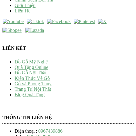
Giới Thiệu
Liên Hệ
LIÊN KẾT
Đồ Gỗ Mỹ Nghệ
Quà Tặng Online
Đồ Gỗ Nội Thất
Kiến Thức Về Gỗ
Gỗ và Phong Thủy
Trang Trí Nội Thất
Blog Quà Tặng
THÔNG TIN LIÊN HỆ
Điện thoại :
0967439886