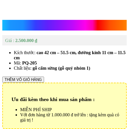
Bình Gỗ Trang Trí
2.500.000
₫
Kích thước:
cao 42 cm – 51.5 cm, đường kính 11 cm – 11.5
cm
Mã:
PQ-205
Chất liệu:
gỗ cẩm sừng (gỗ quý nhóm 1)
Bình
THÊM VÔ GIỎ HÀNG
Gỗ
Trang
Trí
Ưu đãi kèm theo khi mua sản phẩm :
Số
lượng
MIỄN PHÍ SHIP
Với đơn hàng từ 1.000.000 đ trở lên : tặng kèm quà có
giá trị !