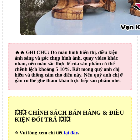
🔥🔥
GHI CHÚ:
Do màn hình hiển thị, điều kiện
ánh sáng và góc chụp hình ảnh, quay video khác
nhau, nên màu sắc thực tế của sản phẩm có thể
chênh lệch khoảng 5-10%. Rất mong quý anh chị
hiểu và thông cảm cho điều này. Nếu quý anh chị ở
gần có thể ghé tham khảo trực tiếp sản phẩm nhé.
💥💥 CHÍNH SÁCH BÁN HÀNG & ĐIỀU
KIỆN ĐỔI TRẢ 💥💥
⭐️ Vui lòng xem chi tiết
tại đây
.