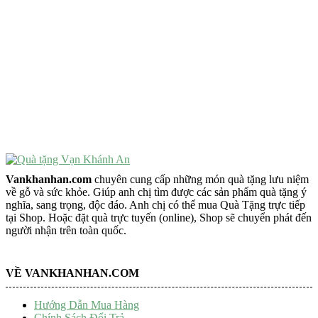
VẬT PHẨM PHONG THỦY
Vật Phẩm Phong Thủy
Đồ Phong Thủy Để Bàn
Tượng Trang Trí Phong Thủy
Tượng Phật Mini
Tượng Phật Để Xe
Trang Trí Taplo Xe
Vankhanhan.com
chuyên cung cấp những món quà tặng lưu niệm
về gỗ và sức khỏe. Giúp anh chị tìm được các sản phẩm quà tặng ý
nghĩa, sang trọng, độc đáo. Anh chị có thể mua Quà Tặng trực tiếp
tại Shop. Hoặc đặt quà trực tuyến (online), Shop sẽ chuyển phát đến
người nhận trên toàn quốc.
VỀ VANKHANHAN.COM
Hướng Dẫn Mua Hàng
Chính Sách Đổi Trả