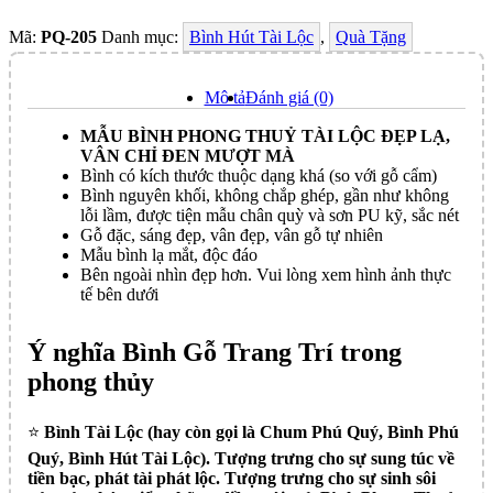
Mã:
PQ-205
Danh mục:
Bình Hút Tài Lộc
,
Quà Tặng
Mô tả
Đánh giá (0)
MẪU BÌNH PHONG THUỶ TÀI LỘC ĐẸP LẠ,
VÂN CHỈ ĐEN MƯỢT MÀ
Bình có kích thước thuộc dạng khá (so với gỗ cẩm)
Bình nguyên khối, không chắp ghép, gần như không
lỗi lầm, được tiện mẫu chân quỳ và sơn PU kỹ, sắc nét
Gỗ đặc, sáng đẹp, vân đẹp, vân gỗ tự nhiên
Mẫu bình lạ mắt, độc đáo
Bên ngoài nhìn đẹp hơn. Vui lòng xem hình ảnh thực
tế bên dưới
Ý nghĩa Bình Gỗ Trang Trí trong
phong thủy
⭐️
Bình Tài Lộc (hay còn gọi là Chum Phú Quý, Bình Phú
Quý, Bình Hút Tài Lộc). Tượng trưng cho sự sung túc về
tiền bạc, phát tài phát lộc. Tượng trưng cho sự sinh sôi