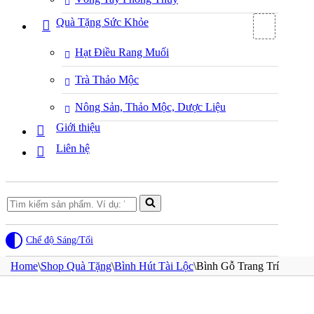
Quà Tặng Sức Khỏe
Hạt Điều Rang Muối
Trà Thảo Mộc
Nông Sản, Thảo Mộc, Dược Liệu
Giới thiệu
Liên hệ
Search
for...
Chế độ Sáng/Tối
Home
\
Shop Quà Tặng
\
Bình Hút Tài Lộc
\
Bình Gỗ Trang Trí