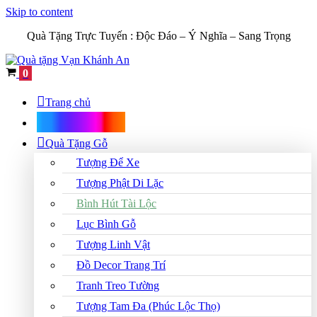
Skip to content
Quà Tặng Trực Tuyến :
Độc Đáo – Ý Nghĩa – Sang Trọng
Cart
0
Trang chủ
Shop Quà Tặng
Quà Tặng Gỗ
Tượng Để Xe
Tượng Phật Di Lặc
Bình Hút Tài Lộc
Lục Bình Gỗ
Tượng Linh Vật
Đồ Decor Trang Trí
Tranh Treo Tường
Tượng Tam Đa (Phúc Lộc Thọ)