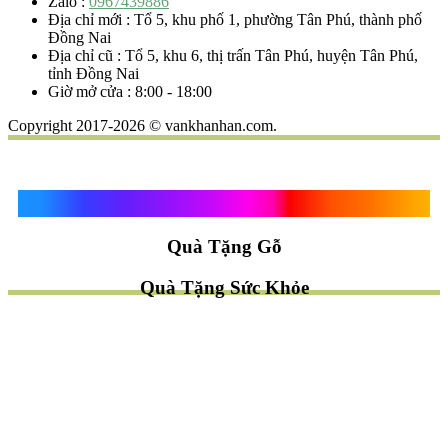
Zalo :
0967439886
Địa chỉ mới : Tổ 5, khu phố 1, phường Tân Phú, thành phố
Đồng Nai
Địa chỉ cũ : Tổ 5, khu 6, thị trấn Tân Phú, huyện Tân Phú,
tỉnh Đồng Nai
Giờ mở cửa : 8:00 - 18:00
Copyright 2017-2026 © vankhanhan.com.
Quà Tặng Vạn Khánh An
Quà Tặng Gỗ
Quà Tặng Sức Khỏe
TÌM QUÀ NHANH
TẶNG QUÀ CHỦ ĐỀ GÌ ?
Quà Tặng Trang Trí