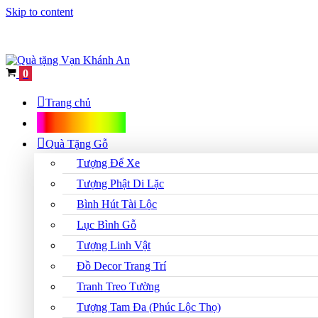
Skip to content
Cart
0
Trang chủ
Shop Quà Tặng
Quà Tặng Gỗ
Tượng Để Xe
Tượng Phật Di Lặc
Bình Hút Tài Lộc
Lục Bình Gỗ
Tượng Linh Vật
Đồ Decor Trang Trí
Tranh Treo Tường
Tượng Tam Đa (Phúc Lộc Thọ)