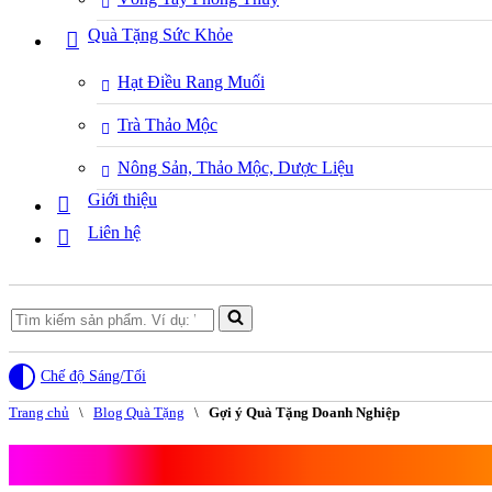
Quà Tặng Sức Khỏe
Hạt Điều Rang Muối
Trà Thảo Mộc
Nông Sản, Thảo Mộc, Dược Liệu
Giới thiệu
Liên hệ
Search
for...
Chế độ Sáng/Tối
Trang chủ
\
Blog Quà Tặng
\
Gợi ý Quà Tặng Doanh Nghiệp