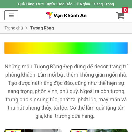
Quà Tặng Trực Tuyến :
Độc Đáo – Ý Nghĩa – Sang Trọng
0
Skip
to
Trang chủ
\
Tượng Rồng
content
Tượng Rồng
Những mẫu Tượng Rồng Đẹp dùng để decor, trang trí
phòng khách. Làm nổi bật thêm không gian ngôi nhà.
Tạo được nét riêng độc đáo, cũng như thể hiện sự
sang trọng, phồn vinh, phú quý. Ngoài ra còn tượng
trưng cho sự sung túc, phát tài phát lộc, may mắn và
thu hút phong thủy, tài lộc. Có thể làm quà tặng tân
gia, khai trương cửa hàng…