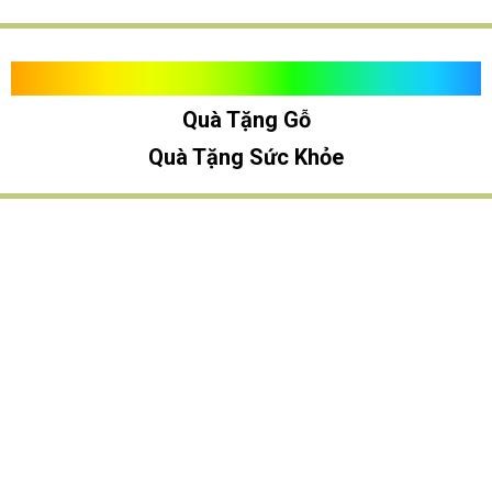
Quà Tặng Vạn Khánh An
Quà Tặng Gỗ
Quà Tặng Sức Khỏe
TÌM QUÀ NHANH
TẶNG QUÀ CHỦ ĐỀ GÌ ?
Quà Tặng Trang Trí
Quà Tặng Để Bàn
Quà Tặng Mỹ Nghệ
Quà Tặng Phong Thủy
Quà Tặng Phật Giáo