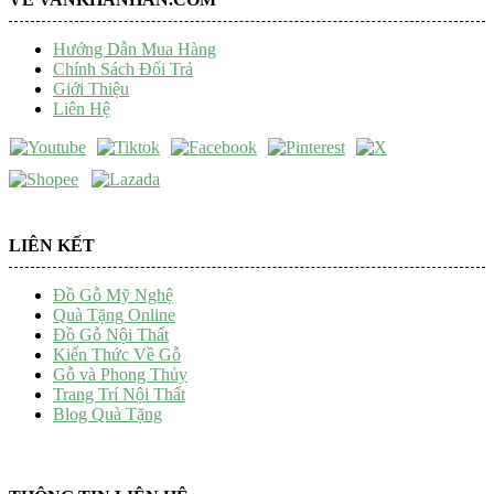
Hướng Dẫn Mua Hàng
Chính Sách Đổi Trả
Giới Thiệu
Liên Hệ
LIÊN KẾT
Đồ Gỗ Mỹ Nghệ
Quà Tặng Online
Đồ Gỗ Nội Thất
Kiến Thức Về Gỗ
Gỗ và Phong Thủy
Trang Trí Nội Thất
Blog Quà Tặng