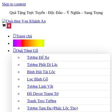
Skip to content
Quà Tặng Trực Tuyến :
Độc Đáo – Ý Nghĩa – Sang Trọng
Cart
0
Trang chủ
Shop Quà Tặng
Quà Tặng Gỗ
Tượng Để Xe
Tượng Phật Di Lặc
Bình Hút Tài Lộc
Lục Bình Gỗ
Tượng Linh Vật
Đồ Decor Trang Trí
Tranh Treo Tường
Tượng Tam Đa (Phúc Lộc Thọ)