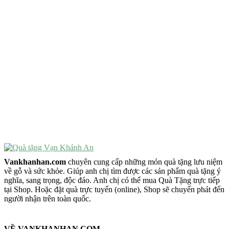
Quà Tặng Ý Nghĩa
Quà Tặng Cao Cấp
VẬT PHẨM PHONG THỦY
Vật Phẩm Phong Thủy
Đồ Phong Thủy Để Bàn
Tượng Trang Trí Phong Thủy
Tượng Phật Mini
Tượng Phật Để Xe
Trang Trí Taplo Xe
Vankhanhan.com
chuyên cung cấp những món quà tặng lưu niệm
về gỗ và sức khỏe. Giúp anh chị tìm được các sản phẩm quà tặng ý
nghĩa, sang trọng, độc đáo. Anh chị có thể mua Quà Tặng trực tiếp
tại Shop. Hoặc đặt quà trực tuyến (online), Shop sẽ chuyển phát đến
người nhận trên toàn quốc.
VỀ VANKHANHAN.COM