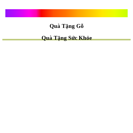
Quà Tặng Vạn Khánh An
Quà Tặng Gỗ
Quà Tặng Sức Khỏe
TÌM QUÀ NHANH
TẶNG QUÀ CHỦ ĐỀ GÌ ?
Quà Tặng Trang Trí
Quà Tặng Để Bàn
Quà Tặng Mỹ Nghệ
Quà Tặng Phong Thủy
Quà Tặng Phật Giáo
TẶNG QUÀ CHO AI ?